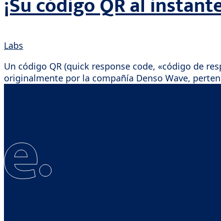
¡Su código QR al instante
Labs
Un código QR (quick response code, «código de res
originalmente por la compañía Denso Wave, pertene
echeide Soluciones
en Comunicación Digital SLU