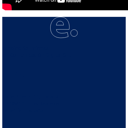
echeide Soluciones
en Comunicación Digital SLU
Oficina
Calle Puerto 11, Local 2
CP 38410 – Los Realejos
Tenerife - España